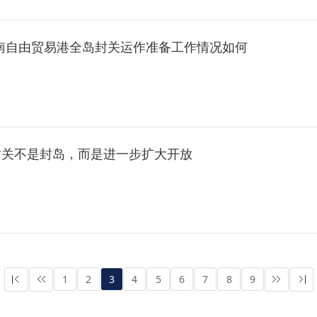
海南自由贸易港全岛封关运作准备工作情况如何
封关不是封岛，而是进一步扩大开放
1
2
3
4
5
6
7
8
9